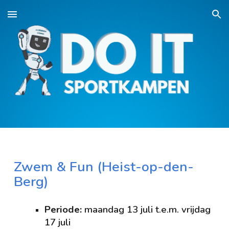
Skip to main content
Skip to navigation
Zwem & Fun (
Heist-op-den-
Berg
)
Periode:
maandag 13
juli t.e.m. vrijdag
17
juli