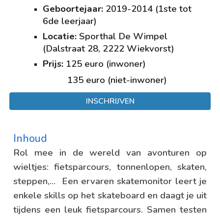
Geboortejaar:
2019-2014 (1ste tot
6de leerjaar)
Locatie:
Sport
hal De Wimpel
(
Dalstraat 28
,
2222 Wiekvorst
)
Prijs:
1
2
5 euro (inwoner)
135 euro (niet-inwoner)
INSCHRIJVEN
Inhoud
Rol mee
in de wereld van avonturen op
wieltjes
: f
iets
parcours
, tonnenlopen
, skaten,
steppen,...
Een ervaren skatemonitor leert je
enkele skills op het skateboard en daagt je uit
tijdens een leuk fietsparcours. Samen testen