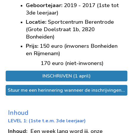
Geboortejaar:
2019 - 2017 (1ste tot
3de leerjaar)
Locatie:
Sport
centrum
Berentrode
(
Grote Doelstraat 1b, 2820
Bonheiden
)
Prijs:
1
50
euro (inwoners Bonheiden
en Rijmenam)
170 euro (niet-inwoners)
INSCHRIJVEN (1 april)
Stuur me een herinnering wanneer de inschrijvingen van start gaan.
Inhoud
LEVEL 1: (1ste t.e.m. 3de leerjaar)
Inhoud:
Een week lang word jij, onze