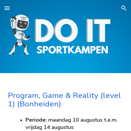
Skip to main content
Skip to navigation
Program, Game & Reality (level
1) (
Bonheiden
)
Periode:
maandag
10
augustus t.e.m.
vrijdag
14
augustus