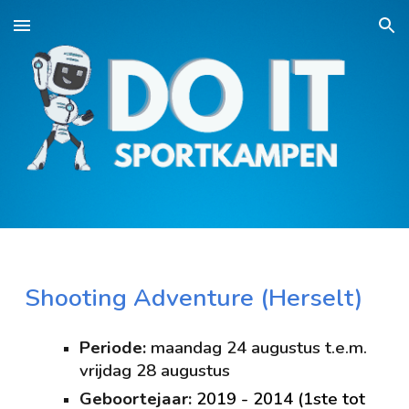
Skip to main content
Skip to navigation
Shooting Adventure (H
erselt
)
Periode:
maandag 24 augustus
t.e.m.
vrijdag 2
8 augustus
Geboortejaar:
2019 - 2014 (1ste tot